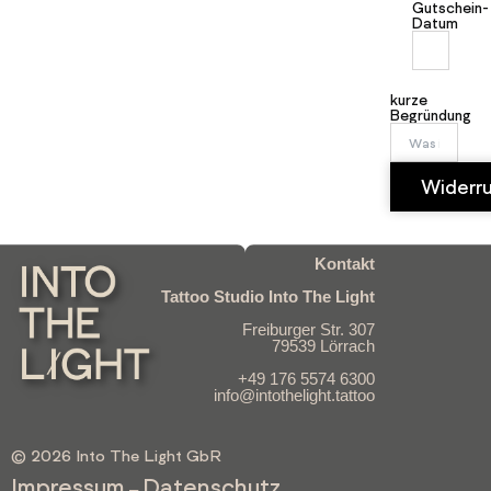
Gutschein-
Datum
kurze
Begründung
Widerr
Kontakt
Tattoo Studio Into The Light
Freiburger Str. 307
79539 Lörrach
+49 176 5574 6300
info@intothelight.tattoo
© 2026 Into The Light GbR
Impressum
Datenschutz
–