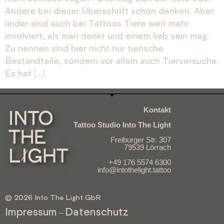
Andere bei dieser Überschrift schon denken. Aber
leider sind auch bei Tattoos Tiere weit mehr
involviert, als man denkt und einem lieb sein mag.
Zu nennen sind hier nicht nur tierische
Bestandteile, sondern vor allem auch Tierversuche.
Es hat […]
Kontakt
Tattoo Studio Into The Light
Freiburger Str. 307
79539 Lörrach
+49 176 5574 6300
info@intothelight.tattoo
© 2026 Into The Light GbR
Impressum
Datenschutz
–