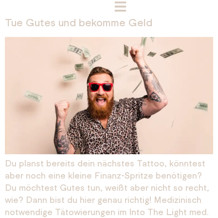
Tue Gutes und bekomme Geld
Du planst bereits dein nächstes Tattoo, könntest
aber noch eine kleine Finanz-Spritze benötigen?
Du möchtest Gutes tun, weißt aber nicht so recht,
wie? Dann bist du hier genau richtig! Medizinisch
notwendige Tätowierungen im Into The Light med.