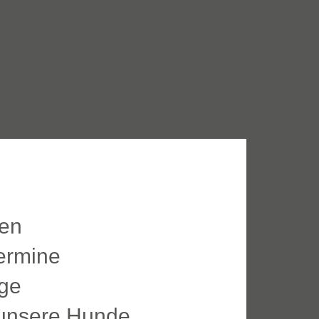
nen
ermine
äge
/ unsere Hunde