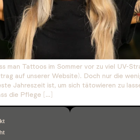
ass man Tattoos im Sommer vor zu viel UV-Stra
rag auf unserer Website). Doch nur die wenig
te Jahreszeit ist, um sich tätowieren zu lass
ss die Pflege […]
kt
ht