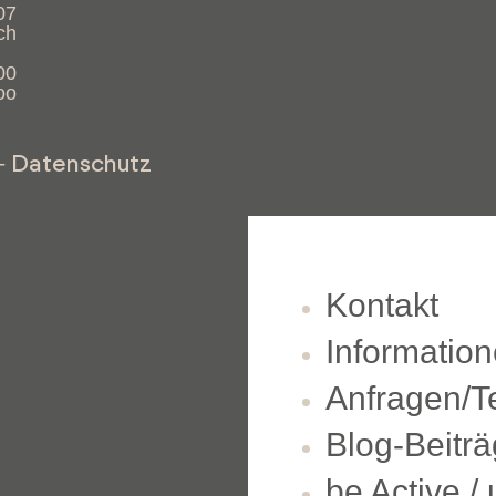
07
ch
00
oo
Datenschutz
–
Kontakt
Informatio
Anfragen/T
Blog-Beitr
be Active 