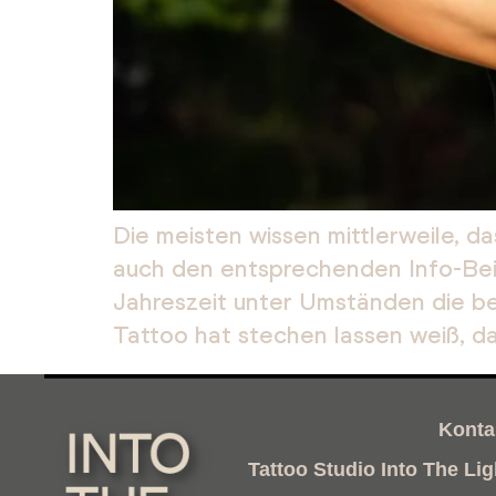
Die meisten wissen mittlerweile, d
auch den entsprechenden Info-Beit
Jahreszeit unter Umständen die bes
Tattoo hat stechen lassen weiß, da
Konta
Tattoo Studio Into The Lig