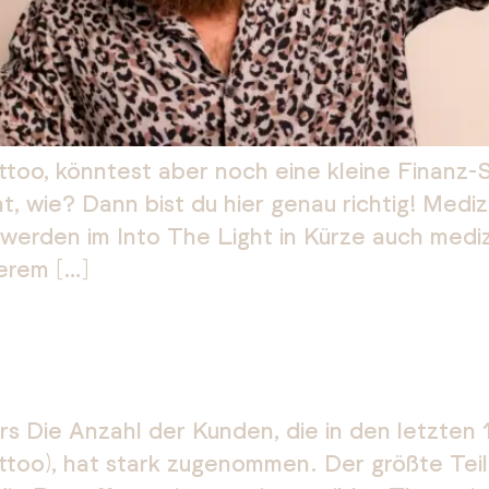
attoo, könntest aber noch eine kleine Finanz
ht, wie? Dann bist du hier genau richtig! Med
 werden im Into The Light in Kürze auch med
erem […]
rs Die Anzahl der Kunden, die in den letzten
too), hat stark zugenommen. Der größte Teil