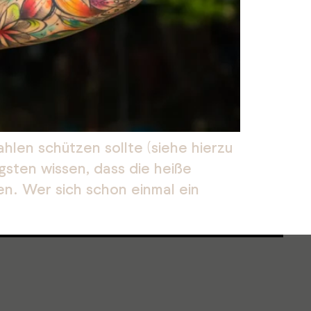
hlen schützen sollte (siehe hierzu
sten wissen, dass die heiße
en. Wer sich schon einmal ein