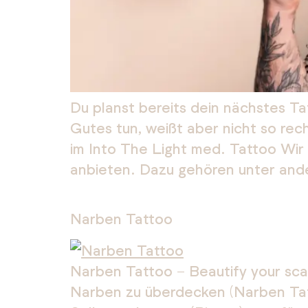
Du planst bereits dein nächstes T
Gutes tun, weißt aber nicht so rec
im Into The Light med. Tattoo Wir
anbieten. Dazu gehören unter and
Narben Tattoo
Narben Tattoo – Beautify your sca
Narben zu überdecken (Narben Tat